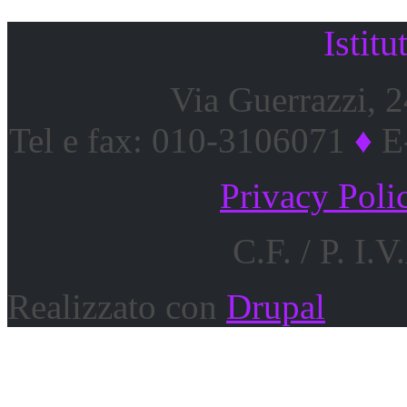
Istitu
Via Guerrazzi, 
Tel e fax: 010-3106071
♦
E-
Privacy Poli
C.F. / P. I
Realizzato con
Drupal